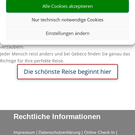
Alle Cookies akzeptieren
Erleben, begegnen, verstehen.
Nur technisch notwendige Cookies
Freuen Sie sich auf jahrhundertealte Kulturen und Traditionen,
Einstellungen ändern
faszinierende Naturlandschaften, prachtvolle Tempelanlagen und
lassen Sie sich von der Gastfreundschaft der Menschen
verzaubern.
Jeder Mensch reist anders und bei Gebeco finden Sie genau das
Richtige für Ihre perfekte Reise.
Die schönste Reise beginnt hier
Rechtliche Informationen
Impressum
|
Datenschutzerklärung
|
Online Check-In
|