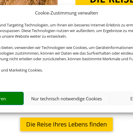
Cookie-Zustimmung verwalten
nd Targeting Technologien, um Ihnen ein besseres Internet-Erlebnis zu erm
Kleine Gruppen, große 
 anzupassen. Diese Technologien nutzen wir außerdem, um Ergebnisse zu m
nsere Website weiter zu entwickeln.
Wandern Sie durch die afri
besuchen Sie die lebhaften 
u bieten, verwenden wir Technologien wie Cookies, um Geräteinformationen
der Einheimischen hautnah 
nologien zustimmmen, können wir Daten wie das Surfverhalten oder eindeut
mmung nicht erteilen oder zurückziehen, können bestimmte Merkmale und Fu
Ureinwohnern Nordamerikas 
Kanadas.
 und Marketing Cookies.
Mit Chamäleon reisen Sie in 
hautnah und authentisch ke
Einheimischen und sammeln 
Werden Sie noch heute zum
ren
Nur technisch notwendige Cookies
E
Die Reise Ihres Lebens finden