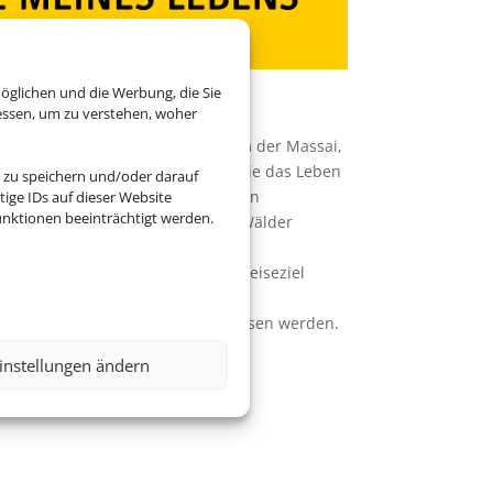
öglichen und die Werbung, die Sie
Erlebnisse!
essen, um zu verstehen, woher
kanische Savanne zu einem Stamm der Massai,
Märkte Südostasiens und lernen Sie das Leben
 zu speichern und/oder darauf
kennen oder entdecken Sie mit den
ige IDs auf dieser Website
nktionen beeinträchtigt werden.
die Schönheit der unendlichen Wälder
kleinen Gruppen und lernen Ihr Reiseziel
nnen, kommen in Kontakt mit den
Erinnerungen, die Sie nie vergessen werden.
 Chamäleon!
instellungen ändern