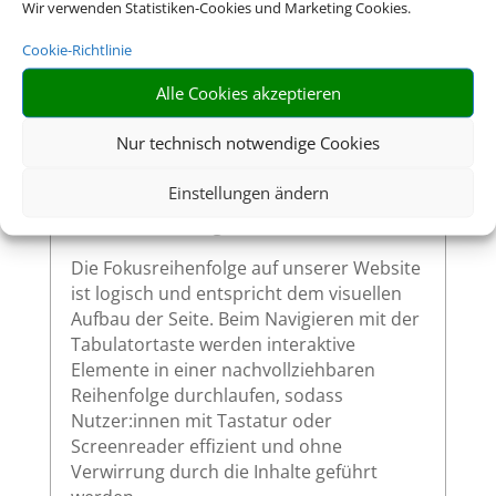
Website – wie Links, Buttons oder
Wir verwenden Statistiken-Cookies und Marketing Cookies.
Formularfelder – zeigen klar sichtbar an,
Cookie-Richtlinie
wenn sie per Tastatur ausgewählt werden.
So ermöglichen wir eine vollständige
Alle Cookies akzeptieren
Bedienung auch ohne Maus.
Nur technisch notwendige Cookies
Einstellungen ändern
Sinnvolle Fokusreihenfolge bei
Tastaturnutzung
Die Fokusreihenfolge auf unserer Website
ist logisch und entspricht dem visuellen
Aufbau der Seite. Beim Navigieren mit der
Tabulatortaste werden interaktive
Elemente in einer nachvollziehbaren
Reihenfolge durchlaufen, sodass
Nutzer:innen mit Tastatur oder
Screenreader effizient und ohne
Verwirrung durch die Inhalte geführt